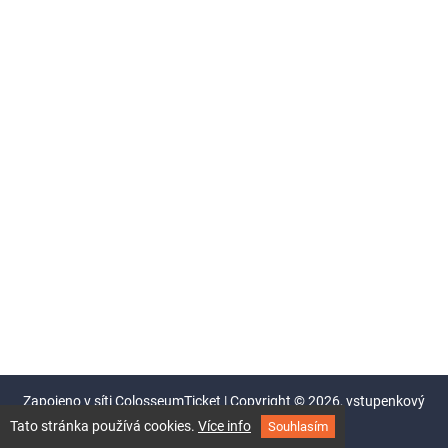
Zapojeno v síti
ColosseumTicket
|
Copyright ©
2026,
vstupenkový
systém Colosseum
Tato stránka používá cookies.
Více info
Souhlasím